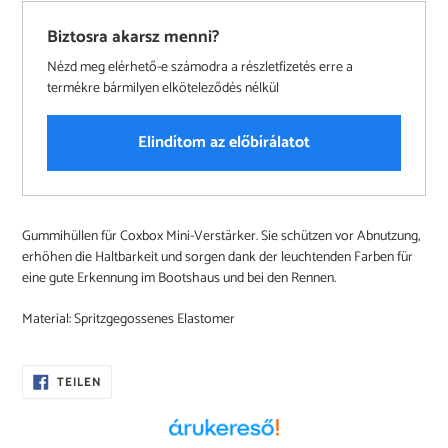
Biztosra akarsz menni?
Nézd meg elérhető-e számodra a részletfizetés erre a
termékre bármilyen elköteleződés nélkül
Elindítom az előbírálatot
Produkt
Gummihüllen für Coxbox Mini-Verstärker. Sie schützen vor Abnutzung,
wird
erhöhen die Haltbarkeit und sorgen dank der leuchtenden Farben für
zum
eine gute Erkennung im Bootshaus und bei den Rennen.
Warenkorb
hinzugefügt
Material: Spritzgegossenes Elastomer
AUF
TEILEN
FACEBOOK
TEILEN