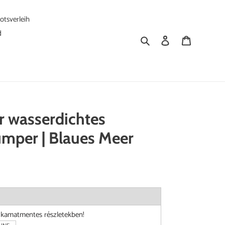
tsverleih
d
Suchen
Einloggen
Warenkorb
r wasserdichtes
mper | Blaues Meer
i kamatmentes részletekben!