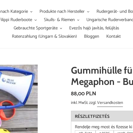
 nach Kategorie
Produkte nach Hersteller
Rudergerät- und Boo
Filippi Ruderboote
Skulls- & Riemen
Ungarische Ruderverban
Gebrauchte Sportgeräte
Evezős hajó javítás, felújítás
Ratenzahlung (Ungarn & Slovakien)
Bloggen
Kontakt
Gummihülle fü
Megaphon - Bu
Normaler
88,00 PLN
Preis
inkl. MwSt. zzgl.
Versandkosten
RÉSZLETFIZETÉS
Rendelje meg most és fizesse k