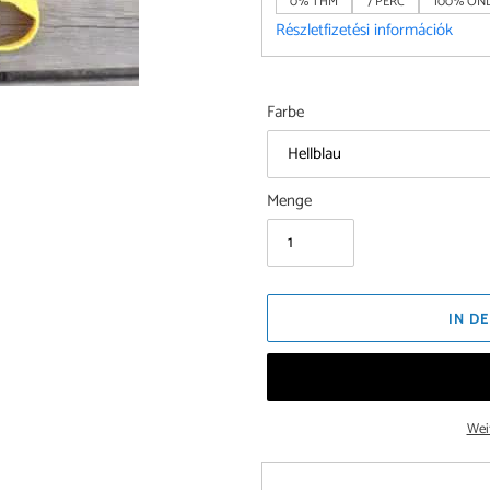
0% THM
7 PERC
100% ONL
Részletfizetési információk
Farbe
Menge
IN D
Wei