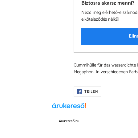
Biztosra akarsz menni?
Nézd meg elérhető-e számodra 
elköteleződés nélkül
Elin
Produkt
Gummihülle für das wasserdichte
wird
Megaphon. In verschiedenen Farb
zum
Warenkorb
hinzugefügt
AUF
TEILEN
FACEBOOK
TEILEN
Árukereső.hu