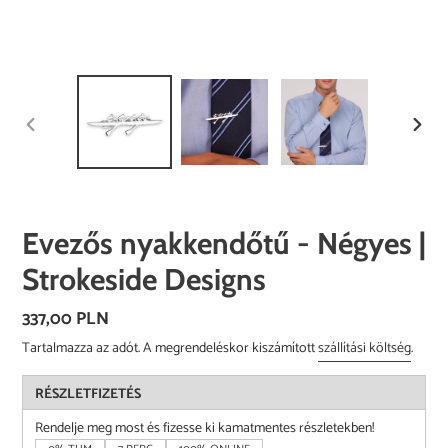
ELŐZŐ
KÖVE
DIA
DIA
Evezős nyakkendőtű - Négyes |
Strokeside Designs
Normál
337,00 PLN
ár
Tartalmazza az adót. A megrendeléskor kiszámított
szállítási költség
.
RÉSZLETFIZETÉS
Rendelje meg most és fizesse ki kamatmentes részletekben!