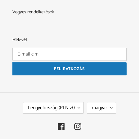
Vegyes rendelkezések
Hírlevél
FELIRATKOZÁS
O
N
Lengyelország (PLN zł)
magyar
R
Y
S
E
Z
L
Facebook
Instagram
Á
V
G