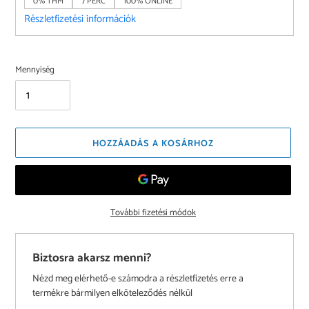
0% THM
7 PERC
100% ONLINE
Részletfizetési információk
Mennyiség
HOZZÁADÁS A KOSÁRHOZ
További fizetési módok
Biztosra akarsz menni?
Nézd meg elérhető-e számodra a részletfizetés erre a
termékre bármilyen elköteleződés nélkül