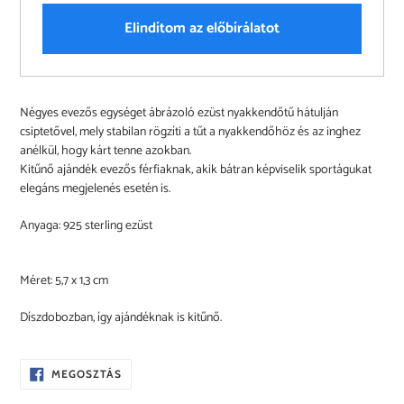
Elindítom az előbírálatot
A
Négyes evezős egységet ábrázoló ezüst nyakkendőtű hátulján
termék
csiptetővel, mely stabilan rögzíti a tűt a nyakkendőhöz és az inghez
felvéve
anélkül, hogy kárt tenne azokban.
a
Kitűnő ajándék evezős férfiaknak, akik bátran képviselik sportágukat
kosárba
elegáns megjelenés esetén is.
Anyaga:
925 sterling ezüst
Méret: 5,7 x 1,3 cm
Díszdobozban, így ajándéknak is kitűnő.
OSZD
MEGOSZTÁS
MEG
A
FACEBOOKON