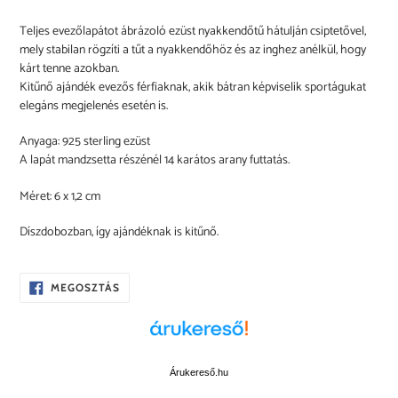
A
Teljes evezőlapátot ábrázoló ezüst nyakkendőtű hátulján csiptetővel,
termék
mely stabilan rögzíti a tűt a nyakkendőhöz és az inghez anélkül, hogy
felvéve
kárt tenne azokban.
a
Kitűnő ajándék evezős férfiaknak, akik bátran képviselik sportágukat
kosárba
elegáns megjelenés esetén is.
Anyaga:
925 sterling ezüst
A lapát mandzsetta részénél 14 karátos arany futtatás.
Méret: 6 x 1,2 cm
Díszdobozban, így ajándéknak is kitűnő.
OSZD
MEGOSZTÁS
MEG
A
FACEBOOKON
Árukereső.hu