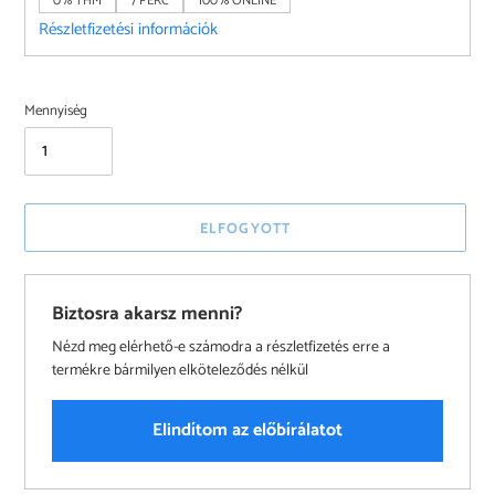
0% THM
7 PERC
100% ONLINE
Részletfizetési információk
Mennyiség
ELFOGYOTT
Biztosra akarsz menni?
Nézd meg elérhető-e számodra a részletfizetés erre a
termékre bármilyen elköteleződés nélkül
Elindítom az előbírálatot