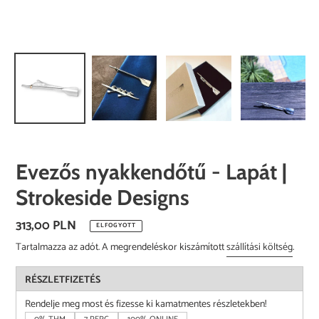
Evezős nyakkendőtű - Lapát |
Strokeside Designs
Normál
313,00 PLN
ELFOGYOTT
ár
Tartalmazza az adót. A megrendeléskor kiszámított
szállítási költség
.
RÉSZLETFIZETÉS
Rendelje meg most és fizesse ki kamatmentes részletekben!