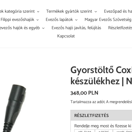
k kategória szerint
Termékek gyártók szerint
Evezőpad és ha
Filippi evezőshajók
Evezős lapátok
Magyar Evezős Szövetség
evezős hajók és egyéb
Evezős hajó javítás, felújítás
Részletfizeté
Kapcsolat
Gyorstöltő Co
készülékhez | 
Normál
348,00 PLN
ár
Tartalmazza az adót. A megrendelés
RÉSZLETFIZETÉS
Rendelje meg most és fizesse k