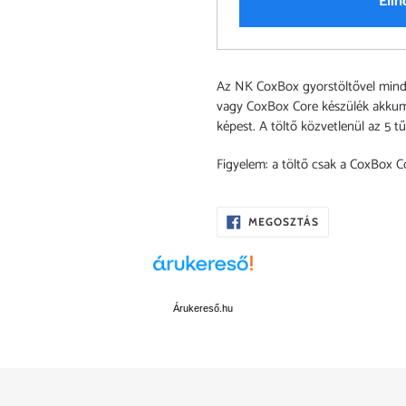
Elin
A
Az NK CoxBox gyorstöltővel mindös
termék
vagy CoxBox Core készülék akkum
felvéve
képest. A töltő közvetlenül az 5 
a
kosárba
Figyelem: a töltő csak a CoxBox C
OSZD
MEGOSZTÁS
MEG
A
FACEBOOKON
Árukereső.hu