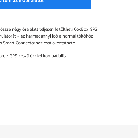
dítom az előbírálatot
sze négy óra alatt teljesen feltöltheti CoxBox GPS
ulátorát – ez harmadannyi idő a normál töltőhöz
tűs Smart Connectorhoz csatlakoztatható.
ore / GPS készülékkkel kompatibilis.