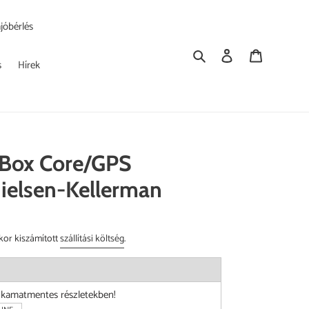
jóbérlés
Keresés
Bejelentkezés
Kosár
s
Hírek
xBox Core/GPS
Nielsen-Kellerman
kor kiszámított
szállítási költség
.
i kamatmentes részletekben!