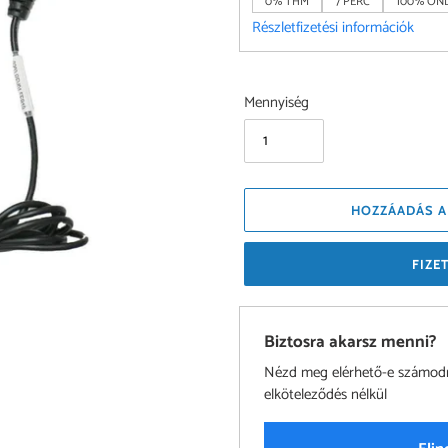
0% THM
7 PERC
100% ONL
Részletfizetési információk
Mennyiség
HOZZÁADÁS A
FIZE
Biztosra akarsz menni?
Nézd meg elérhető-e számodra 
elköteleződés nélkül