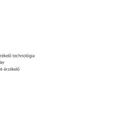
zékelő technológia
ler
et-érzékelő