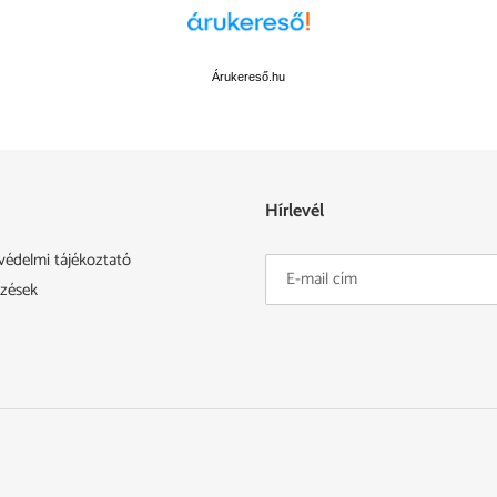
FACEBOOKON
Árukereső.hu
Hírlevél
védelmi tájékoztató
ezések