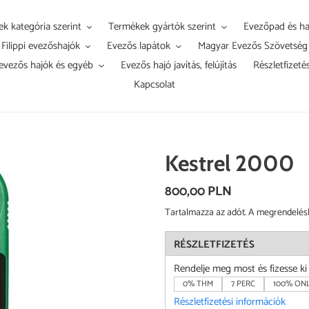
k kategória szerint
Termékek gyártók szerint
Evezőpad és ha
Filippi evezőshajók
Evezős lapátok
Magyar Evezős Szövetség
evezős hajók és egyéb
Evezős hajó javítás, felújítás
Részletfizeté
Kapcsolat
Kestrel 2000
Normál
800,00 PLN
ár
Tartalmazza az adót. A megrendelés
RÉSZLETFIZETÉS
Rendelje meg most és fizesse k
0% THM
7 PERC
100% ONL
Részletfizetési információk