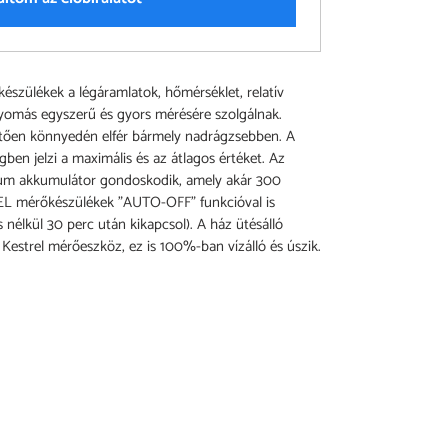
észülékek a légáramlatok, hőmérséklet, relatív
yomás egyszerű és gyors mérésére szolgálnak.
tően könnyedén elfér bármely nadrágzsebben. A
en jelzi a maximális és az átlagos értéket. Az
tium akkumulátor gondoskodik, amely akár 300
REL mérőkészülékek "AUTO-OFF" funkcióval is
nélkül 30 perc után kikapcsol). A ház ütésálló
estrel mérőeszköz, ez is 100%-ban vízálló és úszik.