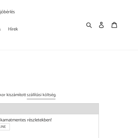
jóbérlés
Keresés
Bejelentkezés
Kosár
s
Hírek
kor kiszámított
szállítási költség
.
i kamatmentes részletekben!
INE