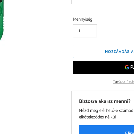
Mennyiség
HOZZÁADÁS A
További fize
Biztosra akarsz menni?
Nézd meg elérhető-e számodra 
elköteleződés nélkül
Elin