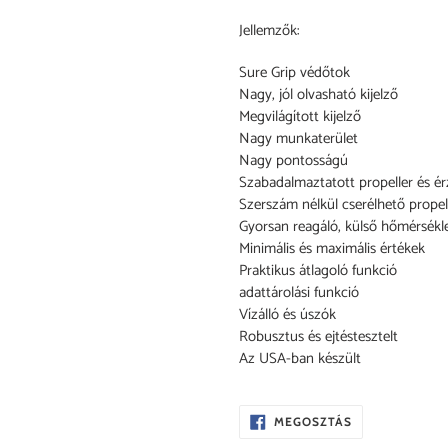
Jellemzők:
Sure Grip védőtok
Nagy, jól olvasható kijelző
Megvilágított kijelző
Nagy munkaterület
Nagy pontosságú
Szabadalmaztatott propeller és ér
Szerszám nélkül cserélhető propel
Gyorsan reagáló, külső hőmérsékl
Minimális és maximális értékek
Praktikus átlagoló funkció
adattárolási funkció
Vízálló és úszók
Robusztus és ejtéstesztelt
Az USA-ban készült
OSZD
MEGOSZTÁS
MEG
A