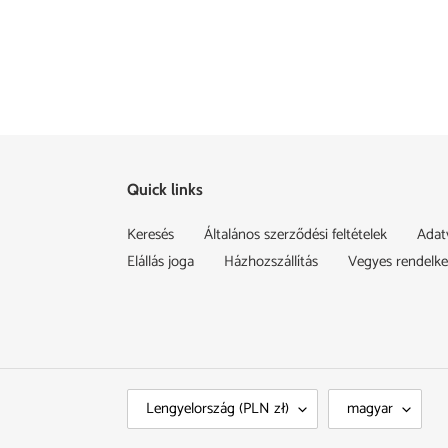
Quick links
Keresés
Általános szerződési feltételek
Adat
Elállás joga
Házhozszállítás
Vegyes rendelk
O
N
Lengyelország (PLN zł)
magyar
R
Y
S
E