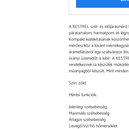
A
A KESTREL szél- és időjárásmérő k
termék
páratartalom, harmatpont és légn
felvéve
Kompakt kialakításának köszönhe
a
mérőeszköz a kívánt mértékegységb
kosárba
áramellátásról egy szabványos lí
órányi üzemidőt is kibír. A KEST
rendelkeznek (a készülék működés 
műanyagból készült. Mint minden K
Szín: zöld
Mérési funkciók:
Jelenlegi szélsebesség
Maximális szélsebesség
Átlagos szélsebesség
Levegő/víz/hó hőmérséklet