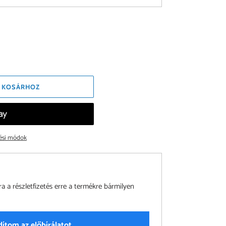
 KOSÁRHOZ
tési módok
a részletfizetés erre a termékre bármilyen
dítom az előbírálatot