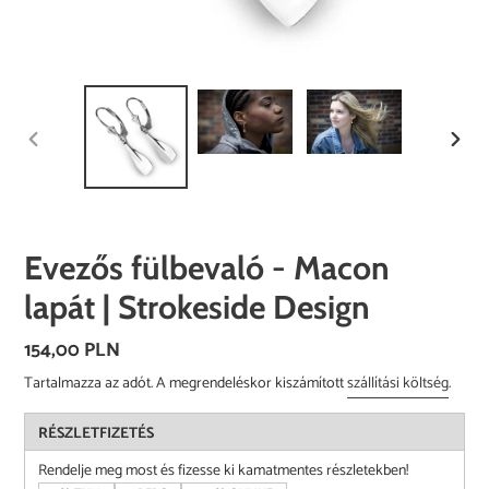
ELŐZŐ
KÖVE
DIA
DIA
Evezős fülbevaló - Macon
lapát | Strokeside Design
Normál
154,00 PLN
ár
Tartalmazza az adót. A megrendeléskor kiszámított
szállítási költség
.
RÉSZLETFIZETÉS
Rendelje meg most és fizesse ki kamatmentes részletekben!