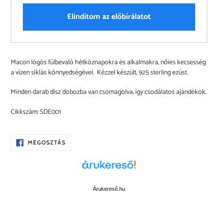
Elindítom az előbírálatot
A
Macon lógós fülbevaló hétköznapokra és alkalmakra, nőies kecsesség
termék
a vízen siklás könnyedségével. Kézzel készült, 925 sterling ezüst.
felvéve
a
Minden darab dísz dobozba van csomagolva, így csodálatos ajándékok.
kosárba
Cikkszám: SDE001
OSZD
MEGOSZTÁS
MEG
A
FACEBOOKON
Árukereső.hu