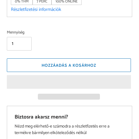
0% THM
7 PERC
100% ONLINE
Részletfizetési információk
Mennyiség
HOZZÁADÁS A KOSÁRHOZ
Biztosra akarsz menni?
Nézd meg elérhető-e számodra a részletfizetés erre a
termékre bármilyen elköteleződés nélkül