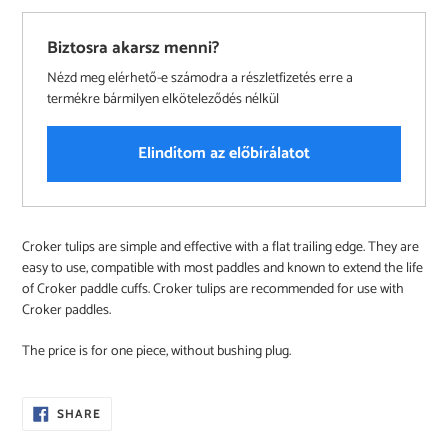
Biztosra akarsz menni?
Nézd meg elérhető-e számodra a részletfizetés erre a
termékre bármilyen elköteleződés nélkül
Elindítom az előbírálatot
Adding
Croker tulips are simple and effective with a flat trailing edge. They are
product
easy to use, compatible with most paddles and known to extend the life
to
of Croker paddle cuffs. Croker tulips are recommended for use with
your
Croker paddles.
cart
The price is for one piece, without bushing plug.
SHARE
SHARE
ON
FACEBOOK