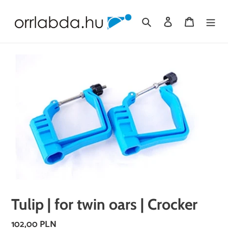
Skip
to
Search
Log in
Cart
content
Tulip | for twin oars | Crocker
Regular
102,00 PLN