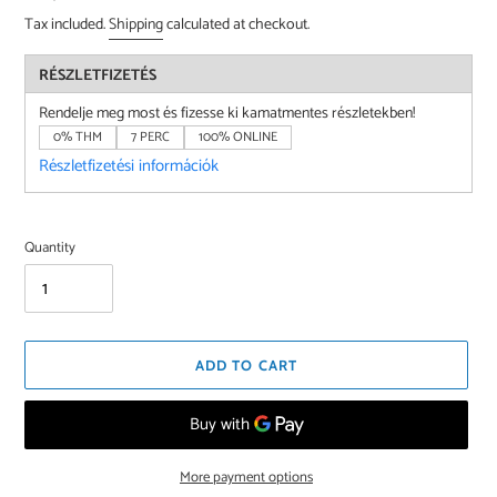
price
Tax included.
Shipping
calculated at checkout.
RÉSZLETFIZETÉS
Rendelje meg most és fizesse ki kamatmentes részletekben!
0% THM
7 PERC
100% ONLINE
Részletfizetési információk
Quantity
ADD TO CART
More payment options